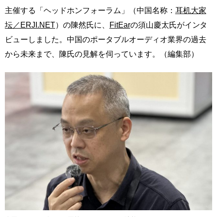
主催する「ヘッドホンフォーラム」（中国名称：
耳机大家
坛／ERJI.NET
）の陳然氏に、
FitEar
の須山慶太氏がインタ
ビューしました。中国のポータブルオーディオ業界の過去
から未来まで、陳氏の見解を伺っています。（編集部）