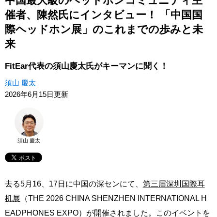
中国最大級のヘッドホンコミュニティ主
ガイド
催者、陳然氏にインタビュー！ 「中国国
際ヘッドホン展」のこれまでの歩みと未
著者一覧
来
このサイトについて
FitEar代表の須山慶太氏がキーマンに聞く！
須山 慶太
2026年6月15日更新
須山 慶太
去る5月16、17日に中国の深センにて、
第三届深圳国際耳
机展
（THE 2026 CHINA SHENZHEN INTERNATIONAL H
EADPHONES EXPO）が開催されました。このイベントを