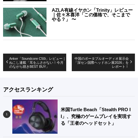
AZLA有線イヤホン「Trinity」レビュー
｜佐々木喜洋「この価格で、そこまで
やる？」 〜
Anker「Soundcore C50i」レビュー｜
中国のポータブルオーディオ展示会
ねこし連載「耳をふさがない！今月
「深セン国際ヘッドホン展2026」を
のながら聴きBEST BUY」
レポート！
アクセスランキング
米国Turtle Beach「Stealth PRO I
I」、究極のゲームプレイを実現す
る「王者のヘッドセット」