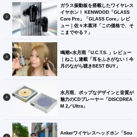
ガラス振動板を搭載したワイヤレス
イヤホン！ KENWOOD「GLASS
Core Pro」「GLASS Core」レビ
ュー｜佐々木喜洋「この価格で、そ
こまでやる？」
鳴潮×水月雨「U.C.T.S. 」レビュー
｜ねこし連載「耳をふさがない！今
月のながら聴きBEST BUY」
水月雨、ポップなデザインと音質が
魅力のCDプレーヤー「DISCDREA
M 2／Ultra」
Ankerワイヤレスヘッドホン「Sou